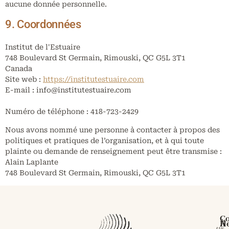
aucune donnée personnelle.
9. Coordonnées
Institut de l'Estuaire
748 Boulevard St Germain, Rimouski, QC G5L 3T1
Canada
Site web :
https://institutestuaire.com
E-mail :
info@
institutestuaire.com
Numéro de téléphone : 418-723-2429
Nous avons nommé une personne à contacter à propos des
politiques et pratiques de l’organisation, et à qui toute
plainte ou demande de renseignement peut être transmise :
Alain Laplante
748 Boulevard St Germain, Rimouski, QC G5L 3T1
Co
À
He