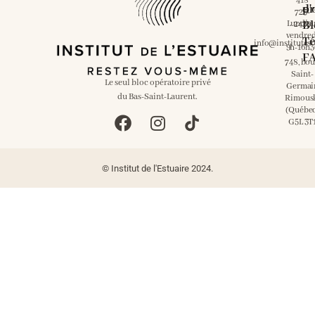
418
pr
d'
723-
Lundi a
Bl
2429
vendred
Té
info@institutes
9h-16h3
F
748, bou
Saint-
Le seul bloc opératoire privé
Germai
du Bas-Saint-Laurent.
Rimous
(Québe
G5L 3T
© Institut de l'Estuaire 2024.