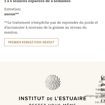
3 à 6 séances espacées de 4 semaines
Entretien:
aucun**
**Le traitement n’empêche pas de reprendre du poids et
d’accumuler à nouveau de la graisse au niveau du
menton.
PREMIER RENDEZ-VOUS GRATUIT
Co
À
He
418
pr
d'
723-
Lundi a
Bl
2429
vendred
Té
info@institutes
9h-16h3
F
748, bou