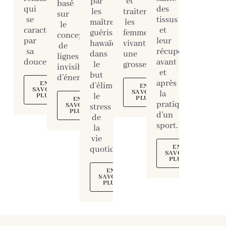
par
et
basé
qui
des
les
traiter
sur
se
tissus
maîtres
les
le
caractérise
et
guérisseurs
femmes
concept
par
leur
hawaïens
vivant
de
sa
récupération
dans
une
lignes
douceur.
avant
le
grossesse.
invisibles
et
but
d’énergie.
après
EN
d’éliminer
EN
SAVOIR
SAVOIR
la
PLUS
le
PLUS
EN
pratique
SAVOIR
stress
PLUS
d’un
de
sport.
la
vie
EN
quotidienne...
SAVOIR
PLUS
EN
SAVOIR
PLUS